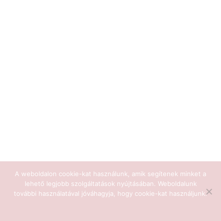
A weboldalon cookie-kat használunk, amik segítenek minket a
lehető legjobb szolgáltatások nyújtásában. Weboldalunk
további használatával jóváhagyja, hogy cookie-kat használjunk.
Ok