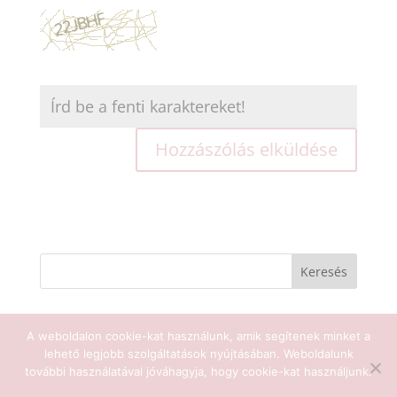
A weboldalon cookie-kat használunk, amik segítenek minket a
lehető legjobb szolgáltatások nyújtásában. Weboldalunk
Sat Nam Jóga 2025 - Minden jog
további használatával jóváhagyja, hogy cookie-kat használjunk.
fenntartva
Ok