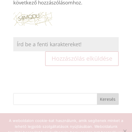
következő hozzászólásomhoz.
A weboldalon cookie-kat használunk, amik segítenek minket a
lehető legjobb szolgáltatások nyújtásában. Weboldalunk
Sat Nam Jóga 2025 - Minden jog