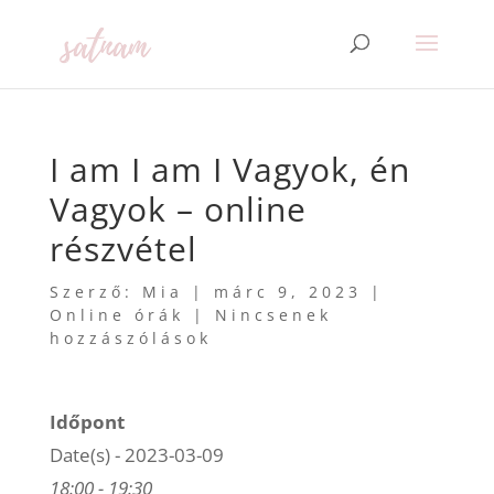
I am I am I Vagyok, én
Vagyok – online
részvétel
Szerző:
Mia
|
márc 9, 2023
|
Online órák
|
Nincsenek
hozzászólások
Időpont
Date(s) - 2023-03-09
18:00 - 19:30