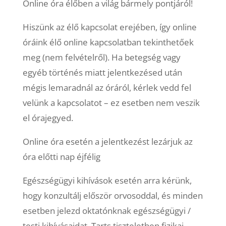
Online óra élőben a világ bármely pontjáról!
Hiszünk az élő kapcsolat erejében, így online
óráink élő online kapcsolatban tekinthetőek
meg (nem felvételről). Ha betegség vagy
egyéb történés miatt jelentkezésed után
mégis lemaradnál az óráról, kérlek vedd fel
velünk a kapcsolatot – ez esetben nem veszik
el órajegyed.
Online óra esetén a jelentkezést lezárjuk az
óra előtti nap éjfélig
Egészségügyi kihívások esetén arra kérünk,
hogy konzultálj először orvosoddal, és minden
esetben jelezd oktatónknak egészségügyi /
testi kihívásaidat. Tarts tiszteletben fizikai