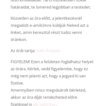
határaidat, te ismered legjobban a testedet.
Közvetlen az óra előtt, a jelentkezésnél
megadott e-amilcímre küldjük Neked azt a
linket, amin keresztül részt tudsz venni
óránkon.
Az órát tartja:
Soko Andaan
FIGYELEM! Ezen a felületen foglalhatsz helyet
az órára. Kérlek, vedd figyelembe, hogy ez
még nem jelenti azt, hogy a jegyed ki van
fizetve.
Amennyiben nincs megvásárolt bérleted,
akkor az óra díját rendezheted előre
fizetéssel is
ide kattintva
.