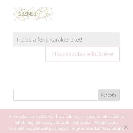
A weboldalon cookie-kat használunk, amik segítenek minket a
lehető legjobb szolgáltatások nyújtásában. Weboldalunk
Sat Nam Jóga 2025 - Minden jog
további használatával jóváhagyja, hogy cookie-kat használjunk.