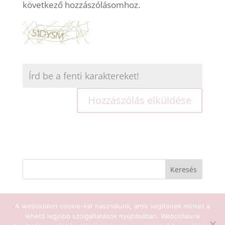
következő hozzászólásomhoz.
A weboldalon cookie-kat használunk, amik segítenek minket a
lehető legjobb szolgáltatások nyújtásában. Weboldalunk
Sat Nam Jóga 2025 - Minden jog