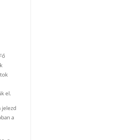
 Fő
ák
atok
k el.
 jelezd
obban a