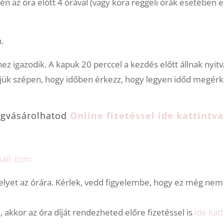
tén az óra előtt 4 órával (vagy kora reggeli órák esetében 
.
ez igazodik. A kapuk 20 perccel a kezdés előtt állnak nyitv
jük szépen, hogy időben érkezz, hogy legyen időd megérk
egvásárolhatod
Online fizetéssel ide kattintv
ail. com
elyet az órára. Kérlek, vedd figyelembe, hogy ez még nem 
akkor az óra díját rendezheted előre fizetéssel is
ide katt