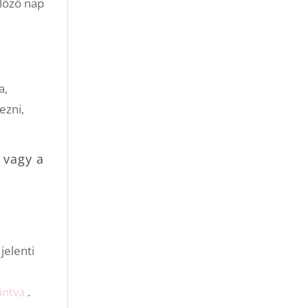
előző nap
a,
ezni,
a
vagy a
jelenti
intva
.