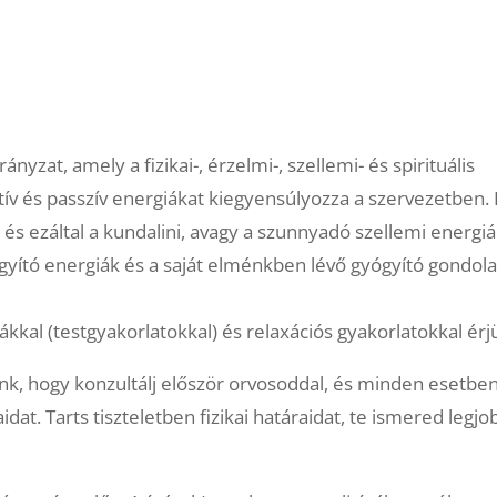
nyzat, amely a fizikai-, érzelmi-, szellemi- és spirituális
ktív és passzív energiákat kiegyensúlyozza a szervezetben.
 és ezáltal a kundalini, avagy a szunnyadó szellemi energi
ógyító energiák és a saját elménkben lévő gyógyító gondol
kkal (testgyakorlatokkal) és relaxációs gyakorlatokkal érjü
nk, hogy konzultálj először orvosoddal, és minden esetben
idat. Tarts tiszteletben fizikai határaidat, te ismered legj