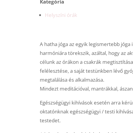
Kategória
Helyszíni órák
A hatha jóga az egyik legismertebb jóga irá
harmóniára törekszik, azáltal, hogy az a
célunk az órákon a csakrák megtisztítása
felélesztése, a saját testünkben lévő gy
megtalálása és alkalmazása.
Mindezt meditációval, mantrákkal, ászaná
Egészségügyi kihívások esetén arra kérü
oktatónknak egészségügyi / testi kihívása
testedet.