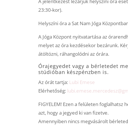
A jelentkezést lezárjuk helyszíni óra ese
23:30-kor).
Helyszíni óra a Sat Nam Jóga Központban
A Jóga Központ nyitvatartása az órarendh
melyet az óra kezdésekor bezárunk. Kér
átöltözni, ráhangolódni az órára.
Órajegyedet vagy a bérletedet m
stúdióban készpénzben is.
Az órát tartja:
Lubi Emese
Elérhetőség:
lubi.emese.mercedesz@gm
FIGYELEM! Ezen a felületen foglalhatsz h
azt, hogy a jegyed ki van fizetve.
Amennyiben nincs megvásárolt bérleted, 