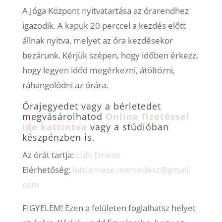
A Jóga Központ nyitvatartása az órarendhez
igazodik. A kapuk 20 perccel a kezdés előtt
állnak nyitva, melyet az óra kezdésekor
bezárunk. Kérjük szépen, hogy időben érkezz,
hogy legyen időd megérkezni, átöltözni,
ráhangolódni az órára.
Órajegyedet vagy a bérletedet
megvásárolhatod
Online fizetéssel
ide kattintva
vagy a stúdióban
készpénzben is.
Az órát tartja:
Lubi Emese
Elérhetőség:
lubi.emese.mercedesz@gmail.
com
FIGYELEM! Ezen a felületen foglalhatsz helyet