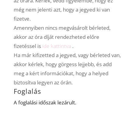
az órára. Kérlek, vedd figyelembe, hogy ez
még nem jelenti azt, hogy a jegyed ki van
fizetve.
Amennyiben nincs megvásárolt bérleted,
akkor az óra díját rendezheted előre
fizetéssel is
ide kattintva
.
Ha már kifizetted a jegyed, vagy bérleted van,
akkor kérlek, hogy görgess lejjebb, és add
meg a kért információkat, hogy a helyed
biztosítva legyen az órán.
Foglalás
A foglalási időszak lezárult.