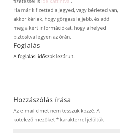
fizetéssel is
ide kattintva
.
Ha már kifizetted a jegyed, vagy bérleted van,
akkor kérlek, hogy görgess lejjebb, és add
meg a kért információkat, hogy a helyed
biztosítva legyen az órán.
Foglalás
A foglalási időszak lezárult.
Hozzászólás írása
Az e-mail-címet nem tesszük közzé.
A
kötelező mezőket
*
karakterrel jelöltük