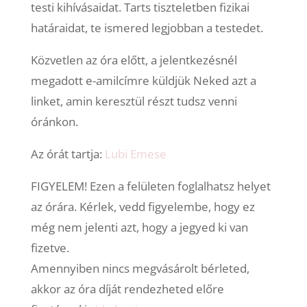
testi kihívásaidat. Tarts tiszteletben fizikai
határaidat, te ismered legjobban a testedet.
Közvetlen az óra előtt, a jelentkezésnél
megadott e-amilcímre küldjük Neked azt a
linket, amin keresztül részt tudsz venni
óránkon.
Az órát tartja:
Lubi Emese
FIGYELEM! Ezen a felületen foglalhatsz helyet
az órára. Kérlek, vedd figyelembe, hogy ez
még nem jelenti azt, hogy a jegyed ki van
fizetve.
Amennyiben nincs megvásárolt bérleted,
akkor az óra díját rendezheted előre