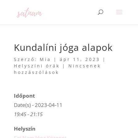
Kundalíni jóga alapok
Szerző:
Mia
|
ápr 11, 2023
|
Helyszíni órák
|
Nincsenek
hozzászólások
Időpont
Date(s) - 2023-04-11
19:45 - 21:15
Helyszín
Sat Nam Jóga Központ