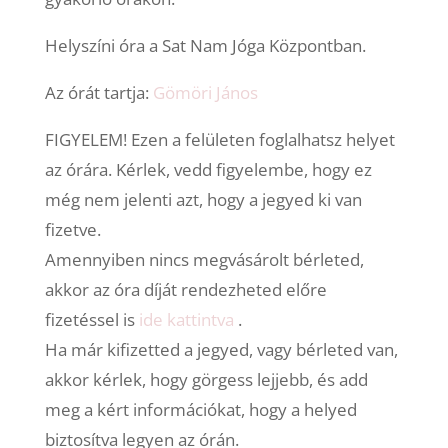
Helyszíni óra a Sat Nam Jóga Központban.
Az órát tartja:
Gömöri János
FIGYELEM! Ezen a felületen foglalhatsz helyet
az órára. Kérlek, vedd figyelembe, hogy ez
még nem jelenti azt, hogy a jegyed ki van
fizetve.
Amennyiben nincs megvásárolt bérleted,
akkor az óra díját rendezheted előre
fizetéssel is
ide kattintva
.
Ha már kifizetted a jegyed, vagy bérleted van,
akkor kérlek, hogy görgess lejjebb, és add
meg a kért információkat, hogy a helyed
biztosítva legyen az órán.