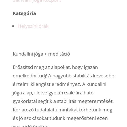
Kategória
Helyszíni órák
Kundalíni jóga + meditáció
Erőasítsd meg az alapokat, hogy igazán
emelkedni tudj! A nagyobb stabilitás kevesebb
érzelmi kilengést eredményez. A kundalini
jóga alap, illetve gyökércsakrára ható
gyakorlatai segítik a stabilitás megteremtését.
Korlátozó tudatalatti mintákat törhetünk meg
és jó szokásokat tudunk megerősíteni ezen
gyakorló órákon.