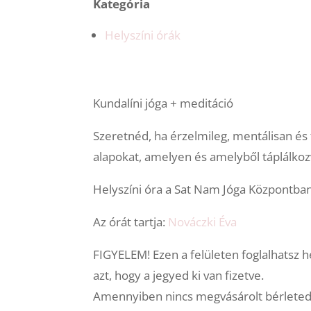
Kategória
Helyszíni órák
Kundalíni jóga + meditáció
Szeretnéd, ha érzelmileg, mentálisan és f
alapokat, amelyen és amelyből táplálkoz
Helyszíni óra a Sat Nam Jóga Központban
Az órát tartja:
Nováczki Éva
FIGYELEM! Ezen a felületen foglalhatsz h
azt, hogy a jegyed ki van fizetve.
Amennyiben nincs megvásárolt bérleted, 