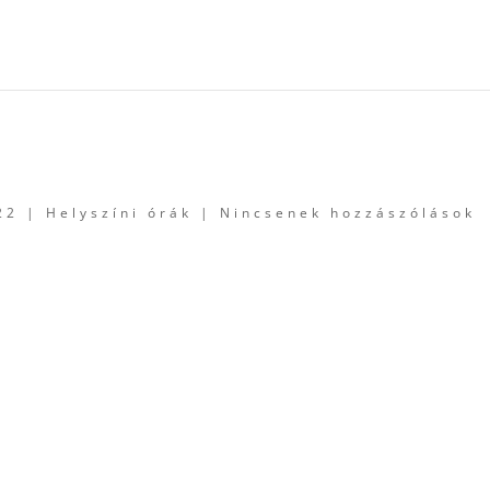
22
|
Helyszíni órák
|
Nincsenek hozzászólások