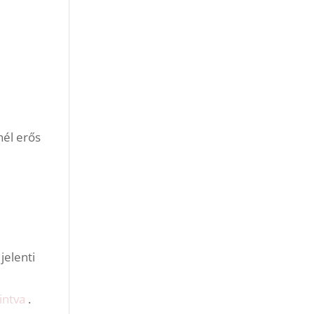
nél erős
jelenti
intva
.