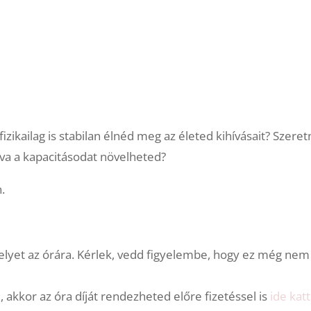
izikailag is stabilan élnéd meg az életed kihívásait? Szeret
va a kapacitásodat növelheted?
.
elyet az órára. Kérlek, vedd figyelembe, hogy ez még nem 
akkor az óra díját rendezheted előre fizetéssel is
ide katt