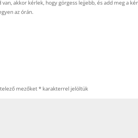
d van, akkor kérlek, hogy görgess lejjebb, és add meg a kér
legyen az órán.
ötelező mezőket
*
karakterrel jelöltük