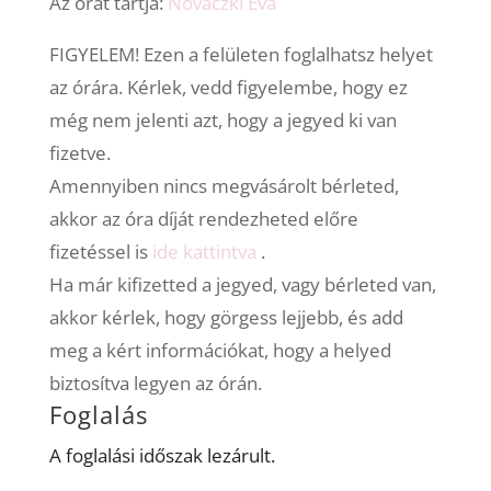
Az órát tartja:
Nováczki Éva
FIGYELEM! Ezen a felületen foglalhatsz helyet
az órára. Kérlek, vedd figyelembe, hogy ez
még nem jelenti azt, hogy a jegyed ki van
fizetve.
Amennyiben nincs megvásárolt bérleted,
akkor az óra díját rendezheted előre
fizetéssel is
ide kattintva
.
Ha már kifizetted a jegyed, vagy bérleted van,
akkor kérlek, hogy görgess lejjebb, és add
meg a kért információkat, hogy a helyed
biztosítva legyen az órán.
Foglalás
A foglalási időszak lezárult.