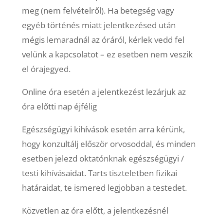
meg (nem felvételről). Ha betegség vagy
egyéb történés miatt jelentkezésed után
mégis lemaradnál az óráról, kérlek vedd fel
velünk a kapcsolatot – ez esetben nem veszik
el órajegyed.
Online óra esetén a jelentkezést lezárjuk az
óra előtti nap éjfélig
Egészségügyi kihívások esetén arra kérünk,
hogy konzultálj először orvosoddal, és minden
esetben jelezd oktatónknak egészségügyi /
testi kihívásaidat. Tarts tiszteletben fizikai
határaidat, te ismered legjobban a testedet.
Közvetlen az óra előtt, a jelentkezésnél