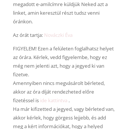
megadott e-amilcímre küldjük Neked azt a
linket, amin keresztül részt tudsz venni
óránkon.
Az órát tartja:
Nováczki Éva
FIGYELEM! Ezen a felületen foglalhatsz helyet
az órára. Kérlek, vedd figyelembe, hogy ez
még nem jelenti azt, hogy a jegyed ki van
fizetve.
Amennyiben nincs megvásárolt bérleted,
akkor az óra díját rendezheted előre
fizetéssel is
ide kattintva
.
Ha már kifizetted a jegyed, vagy bérleted van,
akkor kérlek, hogy görgess lejjebb, és add
meg a kért információkat, hogy a helyed