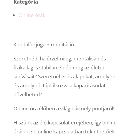
Kategória
Online órák
Kundalíni jóga + meditáció
Szeretnéd, ha érzelmileg, mentálisan és
fizikailag is stabilan élnéd meg az életed
kihívásait? Szeretnél erős alapokat, amelyen
és amelyből táplálkozva a kapacitásodat
növelheted?
Online óra élőben a világ bármely pontjáról!
Hiszünk az élő kapcsolat erejében, így online
óráink élő online kapcsolatban tekinthetőek