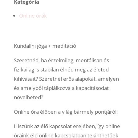
Kategória
Online órák
Kundalíni jóga + meditáció
Szeretnéd, ha érzelmileg, mentálisan és
fizikailag is stabilan élnéd meg az életed
kihívásait? Szeretnél erős alapokat, amelyen
és amelyből táplálkozva a kapacitásodat
növelheted?
Online óra élőben a világ bármely pontjáról!
Hiszünk az élő kapcsolat erejében, így online
óráink élő online kapcsolatban tekinthetőek