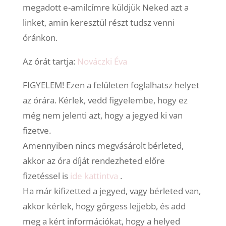
megadott e-amilcímre küldjük Neked azt a
linket, amin keresztül részt tudsz venni
óránkon.
Az órát tartja:
Nováczki Éva
FIGYELEM! Ezen a felületen foglalhatsz helyet
az órára. Kérlek, vedd figyelembe, hogy ez
még nem jelenti azt, hogy a jegyed ki van
fizetve.
Amennyiben nincs megvásárolt bérleted,
akkor az óra díját rendezheted előre
fizetéssel is
ide kattintva
.
Ha már kifizetted a jegyed, vagy bérleted van,
akkor kérlek, hogy görgess lejjebb, és add
meg a kért információkat, hogy a helyed