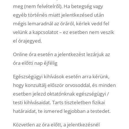
meg (nem felvételről). Ha betegség vagy
egyéb történés miatt jelentkezésed után
mégis lemaradnál az óráról, kérlek vedd fel
velünk a kapcsolatot – ez esetben nem veszik
el órajegyed.
Online óra esetén a jelentkezést lezárjuk az
óra előtti nap éjfélig
Egészségügyi kihívások esetén arra kérünk,
hogy konzultálj először orvosoddal, és minden
esetben jelezd oktatónknak egészségügyi /
testi kihívásaidat. Tarts tiszteletben fizikai
határaidat, te ismered legjobban a testedet.
Közvetlen az óra előtt, a jelentkezésnél