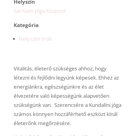
Helyszín
Sat Nam Jóga Központ
Kategória
Helyszíni órák
Vitalitás, életerő szükséges ahhoz, hogy
létezni és fejlődni legyünk képesek. Ehhez az
energiánkra, egészségünkre és az élet
élvezetére való képességünk alapvetően
szükségünk van. Szerencsére a Kundalíni jóga
számos könnyen hozzáférhető eszközt kínál
életerőnk megőrzésére.