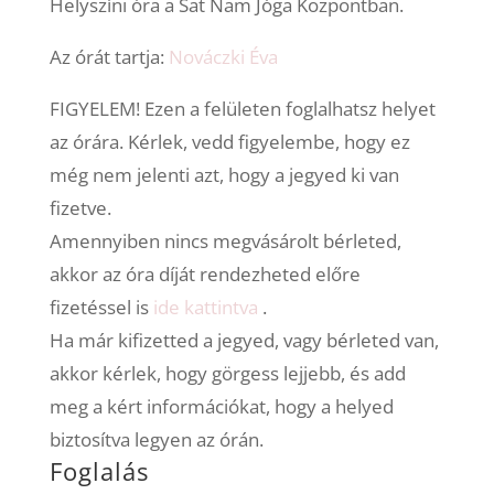
Helyszíni óra a Sat Nam Jóga Központban.
Az órát tartja:
Nováczki Éva
FIGYELEM! Ezen a felületen foglalhatsz helyet
az órára. Kérlek, vedd figyelembe, hogy ez
még nem jelenti azt, hogy a jegyed ki van
fizetve.
Amennyiben nincs megvásárolt bérleted,
akkor az óra díját rendezheted előre
fizetéssel is
ide kattintva
.
Ha már kifizetted a jegyed, vagy bérleted van,
akkor kérlek, hogy görgess lejjebb, és add
meg a kért információkat, hogy a helyed
biztosítva legyen az órán.
Foglalás