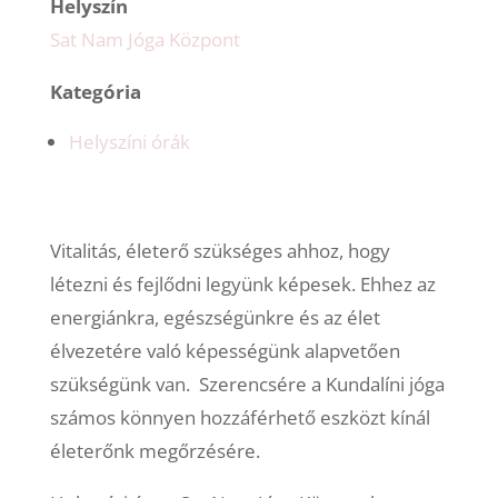
Helyszín
Sat Nam Jóga Központ
Kategória
Helyszíni órák
Vitalitás, életerő szükséges ahhoz, hogy
létezni és fejlődni legyünk képesek. Ehhez az
energiánkra, egészségünkre és az élet
élvezetére való képességünk alapvetően
szükségünk van. Szerencsére a Kundalíni jóga
számos könnyen hozzáférhető eszközt kínál
életerőnk megőrzésére.