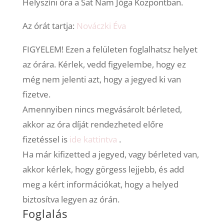
Helyszíni óra a Sat Nam Jóga Központban.
Az órát tartja:
Nováczki Éva
FIGYELEM! Ezen a felületen foglalhatsz helyet
az órára. Kérlek, vedd figyelembe, hogy ez
még nem jelenti azt, hogy a jegyed ki van
fizetve.
Amennyiben nincs megvásárolt bérleted,
akkor az óra díját rendezheted előre
fizetéssel is
ide kattintva
.
Ha már kifizetted a jegyed, vagy bérleted van,
akkor kérlek, hogy görgess lejjebb, és add
meg a kért információkat, hogy a helyed
biztosítva legyen az órán.
Foglalás