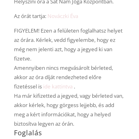
Helyszíni óra a Sat Nam Jóga Központban.
Az órát tartja:
Nováczki Éva
FIGYELEM! Ezen a felületen foglalhatsz helyet
az órára. Kérlek, vedd figyelembe, hogy ez
még nem jelenti azt, hogy a jegyed ki van
fizetve.
Amennyiben nincs megvásárolt bérleted,
akkor az óra díját rendezheted előre
fizetéssel is
ide kattintva
.
Ha már kifizetted a jegyed, vagy bérleted van,
akkor kérlek, hogy görgess lejjebb, és add
meg a kért információkat, hogy a helyed
biztosítva legyen az órán.
Foglalás