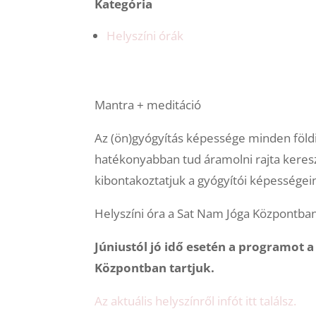
Kategória
Helyszíni órák
Mantra + meditáció
Az (ön)gyógyítás képessége minden földi l
hatékonyabban tud áramolni rajta keresz
kibontakoztatjuk a gyógyítói képességei
Helyszíni óra a Sat Nam Jóga Központban
Júniustól jó idő esetén a programot a
Központban tartjuk.
Az aktuális helyszínről infót itt találsz.