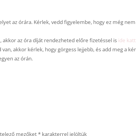
elyet az órára. Kérlek, vedd figyelembe, hogy ez még nem 
akkor az óra díját rendezheted előre fizetéssel is
ide katt
d van, akkor kérlek, hogy görgess lejjebb, és add meg a kér
legyen az órán.
ötelező mezőket
*
karakterrel jelöltük