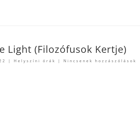
e Light (Filozófusok Kertje)
022
|
Helyszíni órák
|
Nincsenek hozzászólások