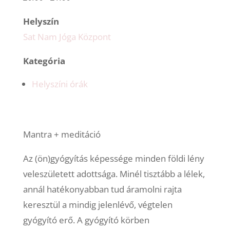
Helyszín
Sat Nam Jóga Központ
Kategória
Helyszíni órák
Mantra + meditáció
Az (ön)gyógyítás képessége minden földi lény
veleszületett adottsága. Minél tisztább a lélek,
annál hatékonyabban tud áramolni rajta
keresztül a mindig jelenlévő, végtelen
gyógyító erő. A gyógyító körben