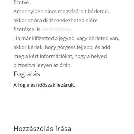
fizetve.
Amennyiben nincs megvásárolt bérleted,
akkor az óra díját rendezheted előre
fizetéssel is
ide kattintva
.
Ha már kifizetted a jegyed, vagy bérleted van,
akkor kérlek, hogy görgess lejjebb, és add
meg a kért információkat, hogy a helyed
biztosítva legyen az órán.
Foglalás
A foglalási időszak lezárult.
Hozzászólás írása