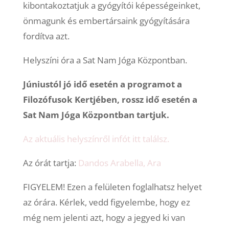
kibontakoztatjuk a gyógyítói képességeinket,
önmagunk és embertársaink gyógyítására
fordítva azt.
Helyszíni óra a Sat Nam Jóga Központban.
Júniustól jó idő esetén a programot a
Filozófusok Kertjében, rossz idő esetén a
Sat Nam Jóga Központban tartjuk.
Az aktuális helyszínről infót itt találsz.
Az órát tartja:
Dandos Arabella, Ara
FIGYELEM! Ezen a felületen foglalhatsz helyet
az órára. Kérlek, vedd figyelembe, hogy ez
még nem jelenti azt, hogy a jegyed ki van