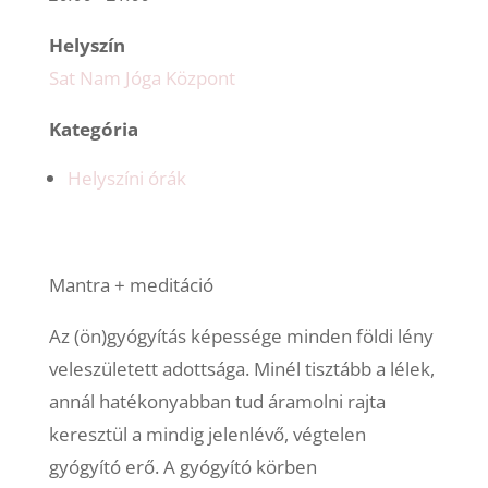
Helyszín
Sat Nam Jóga Központ
Kategória
Helyszíni órák
Mantra + meditáció
Az (ön)gyógyítás képessége minden földi lény
veleszületett adottsága. Minél tisztább a lélek,
annál hatékonyabban tud áramolni rajta
keresztül a mindig jelenlévő, végtelen
gyógyító erő. A gyógyító körben