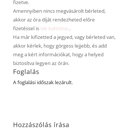
fizetve.
Amennyiben nincs megvásárolt bérleted,
akkor az óra díját rendezheted előre
fizetéssel is
ide kattintva
.
Ha már kifizetted a jegyed, vagy bérleted van,
akkor kérlek, hogy görgess lejjebb, és add
meg a kért információkat, hogy a helyed
biztosítva legyen az órán.
Foglalás
A foglalási időszak lezárult.
Hozzászólás írása