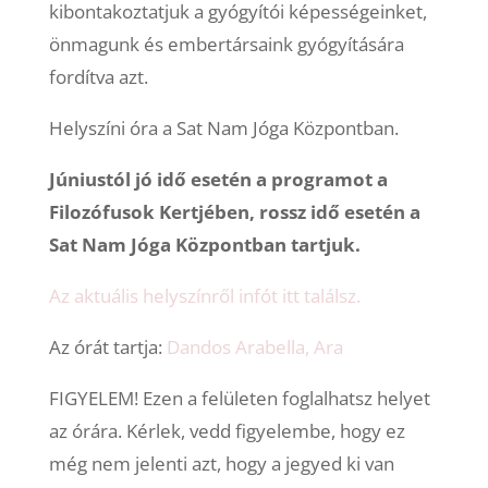
kibontakoztatjuk a gyógyítói képességeinket,
önmagunk és embertársaink gyógyítására
fordítva azt.
Helyszíni óra a Sat Nam Jóga Központban.
Júniustól jó idő esetén a programot a
Filozófusok Kertjében, rossz idő esetén a
Sat Nam Jóga Központban tartjuk.
Az aktuális helyszínről infót itt találsz.
Az órát tartja:
Dandos Arabella, Ara
FIGYELEM! Ezen a felületen foglalhatsz helyet
az órára. Kérlek, vedd figyelembe, hogy ez
még nem jelenti azt, hogy a jegyed ki van