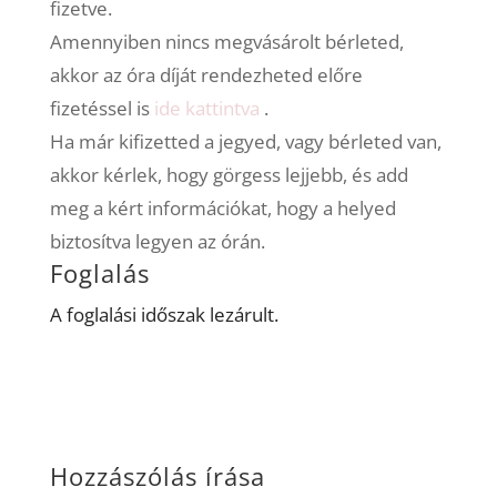
fizetve.
Amennyiben nincs megvásárolt bérleted,
akkor az óra díját rendezheted előre
fizetéssel is
ide kattintva
.
Ha már kifizetted a jegyed, vagy bérleted van,
akkor kérlek, hogy görgess lejjebb, és add
meg a kért információkat, hogy a helyed
biztosítva legyen az órán.
Foglalás
A foglalási időszak lezárult.
Hozzászólás írása