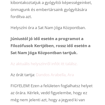
kibontakoztatjuk a gyógyítói képességeinket,
önmagunk és embertársaink gyógyítására
fordítva azt.
Helyszíni óra a Sat Nam Jóga Központban.
Júniustól jó idő esetén a programot a
Filozófusok Kertjében, rossz idő esetén a
Sat Nam Jóga Központban tartjuk.
Az aktuális helyszínről infót itt találsz.
Az órát tartja:
Dandos Arabella, Ara
FIGYELEM! Ezen a felületen foglalhatsz helyet
az órára. Kérlek, vedd figyelembe, hogy ez
még nem jelenti azt, hogy a jegyed ki van