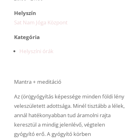
Helyszín
Sat Nam Jóga Központ
Kategória
Helyszíni órák
Mantra + meditáció
Az (ön)gyógyítás képessége minden földi lény
veleszületett adottsága. Minél tisztább a lélek,
annál hatékonyabban tud áramolni rajta
keresztül a mindig jelenlévő, végtelen
gyógyító erő. A gyógyító körben